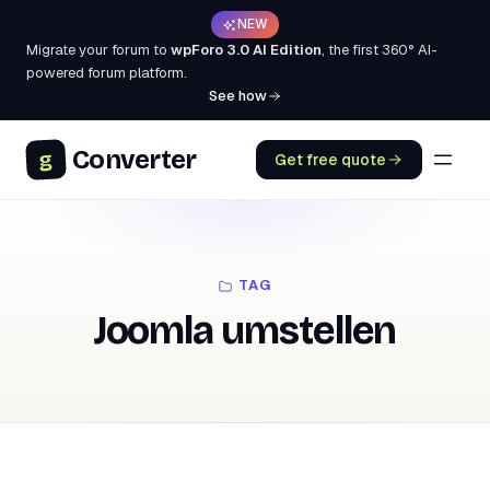
NEW
Migrate your forum to
wpForo 3.0 AI Edition
, the first 360° AI-
powered forum platform.
See how
Converter
g
Get free quote
TAG
Joomla umstellen